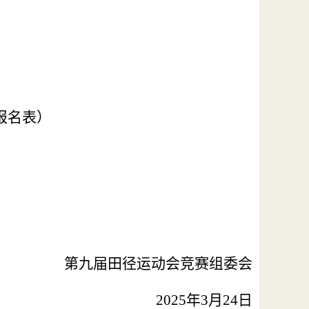
报名表）
第
九
届田径运动会竞赛组委会
202
5
年
3
月
24
日