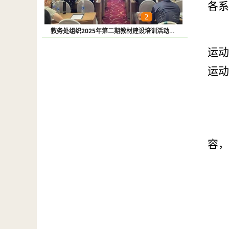
各系
1
2
3
4
教务处组织2025年第二期教材建设培训活动…
运动
运动
容，